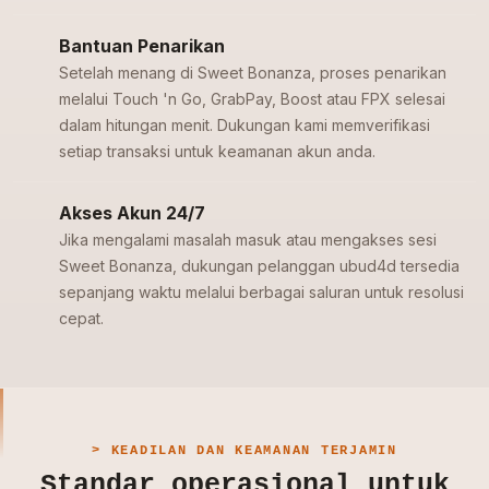
Bantuan Penarikan
Setelah menang di Sweet Bonanza, proses penarikan
melalui Touch 'n Go, GrabPay, Boost atau FPX selesai
dalam hitungan menit. Dukungan kami memverifikasi
setiap transaksi untuk keamanan akun anda.
Akses Akun 24/7
Jika mengalami masalah masuk atau mengakses sesi
Sweet Bonanza, dukungan pelanggan ubud4d tersedia
sepanjang waktu melalui berbagai saluran untuk resolusi
cepat.
KEADILAN DAN KEAMANAN TERJAMIN
Standar operasional untuk