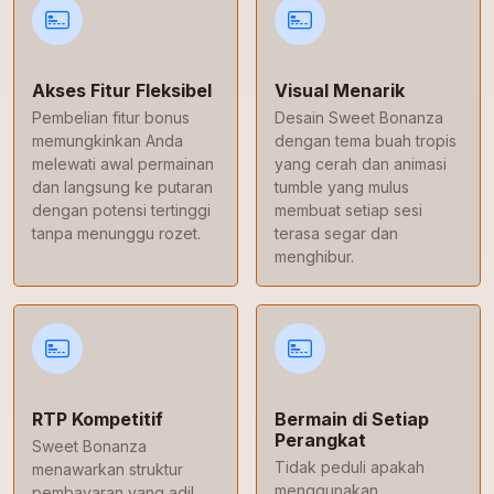
Akses Fitur Fleksibel
Visual Menarik
Pembelian fitur bonus
Desain Sweet Bonanza
memungkinkan Anda
dengan tema buah tropis
melewati awal permainan
yang cerah dan animasi
dan langsung ke putaran
tumble yang mulus
dengan potensi tertinggi
membuat setiap sesi
tanpa menunggu rozet.
terasa segar dan
menghibur.
RTP Kompetitif
Bermain di Setiap
Perangkat
Sweet Bonanza
Tidak peduli apakah
menawarkan struktur
menggunakan
pembayaran yang adil