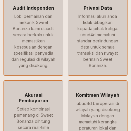
Audit Independen
Privasi Data
Lobi permainan dan
Informasi akun anda
mekanik Sweet
tidak dibagikan
Bonanza kami diaudit
kepada pihak ketiga.
secara berkala untuk
ubud4d mematuhi
memastikan
standar perlindungan
kesesuaian dengan
data untuk semua
spesifikasi penyedia
transaksi dan riwayat
dan regulasi di wilayah
bermain Sweet
yang disokong.
Bonanza.
Akurasi
Komitmen Wilayah
Pembayaran
ubud4d beroperasi di
Setiap kombinasi
wilayah yang disokong
pemenang di Sweet
Malaysia dengan
Bonanza dihitung
mematuhi kerangka
secara real-time
peraturan lokal dan