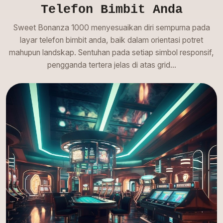
Telefon Bimbit Anda
Sweet Bonanza 1000 menyesuaikan diri sempurna pada
layar telefon bimbit anda, baik dalam orientasi potret
mahupun landskap. Sentuhan pada setiap simbol responsif,
pengganda tertera jelas di atas grid...