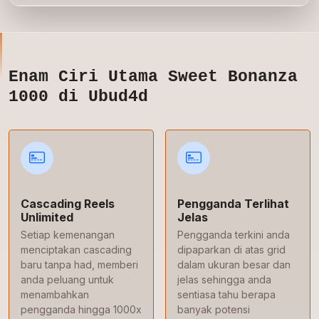
Enam Ciri Utama Sweet Bonanza
1000 di Ubud4d
Cascading Reels
Pengganda Terlihat
Unlimited
Jelas
Setiap kemenangan
Pengganda terkini anda
menciptakan cascading
dipaparkan di atas grid
baru tanpa had, memberi
dalam ukuran besar dan
anda peluang untuk
jelas sehingga anda
menambahkan
sentiasa tahu berapa
pengganda hingga 1000x
banyak potensi