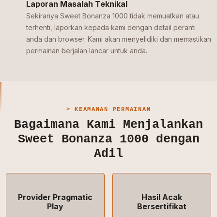
Laporan Masalah Teknikal
Sekiranya Sweet Bonanza 1000 tidak memuatkan atau
terhenti, laporkan kepada kami dengan detail peranti
anda dan browser. Kami akan menyelidiki dan memastikan
permainan berjalan lancar untuk anda.
KEAMANAN PERMAINAN
Bagaimana Kami Menjalankan
Sweet Bonanza 1000 dengan
Adil
Provider Pragmatic
Hasil Acak
Play
Bersertifikat