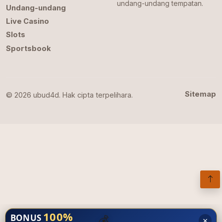
undang-undang tempatan.
Undang-undang
Live Casino
Slots
Sportsbook
Sitemap
© 2026 ubud4d. Hak cipta terpelihara.
100%
💰
BONUS
×