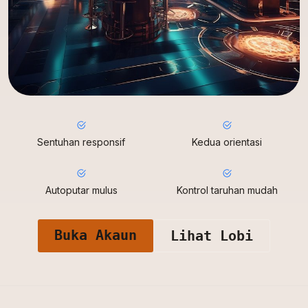
Sentuhan responsif
Kedua orientasi
Autoputar mulus
Kontrol taruhan mudah
Buka Akaun
Lihat Lobi