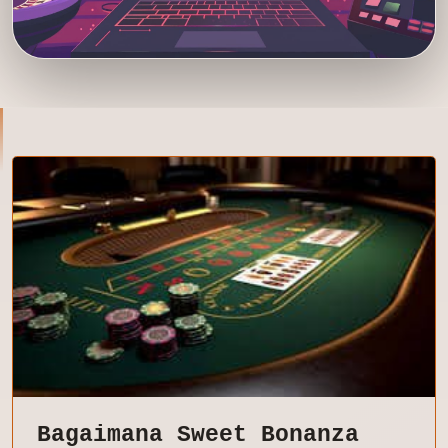
Bagaimana Sweet Bonanza